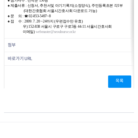
♠ 참가자수 : 선착순 150명
♠ 제출서류 : 신청서, 추천서및 아기기록지(소정양식), 주민등록초본 각1부
(대한간호협회 서울시간호사회 다운로드 가능)
♠ 문 의 : ☎ 02-853-5497~8
♠ 접 수 : 2009. 7. 20 ~24까지 (우편접수만 유효)
우) 152-838 서울시 구로구 구로5동 44-11 서울시간호사회
이메일)
webmaster@seoulnurse.or.kr
첨부
바로가기 URL
목록