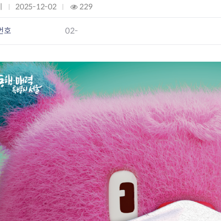
미
작
2025-12-02
조
229
성
회
요
일
:
번호
02-
과
:
구제