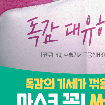
터
결핵환자 의
암환자의료
HIV/AIDS
담 바우처
희귀질환자 
서울형 입원
암환자 가발
소아·청소년
자 지원