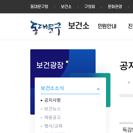
보
동대문구청
보건소
구의회
문화관광
건
소
보건소
민원안내
진
공
보건광장
1차진료(내과)
방문건강관리
영업허가(신고)
공지사항
의료기관
결핵검사
건강장수센터
영업신고
건강동영상
한방진료
어르신 동백 프로젝트
지위승계변경
보건뉴스
약업소/마약류
성병검사
건강장수센터 
시설기준
해외여행건강정
홈
구강진료
지역사회중심재활사업(장애인
시설기준
채용공고
안경업소
골밀도검사
강관리서비스
영업자 준수사
감염병 정보
보건소소식
물리치료
재활)
영업자준수사항
행사/교육
치과기공소
임상병리검사
어르신 건강관리 
공중위생서비스
응급의료정보 
AI IoT기반 어르신 건강관리사
식품진흥기금
감염병현황
의료기기판매/
ess) 프로그램
위생교육안내
심폐소생술 교
공지사항
업
식중독 예방
보건뉴스
위생교육안내
채용공고
식품 회수·판매중지
행사/교육
독감