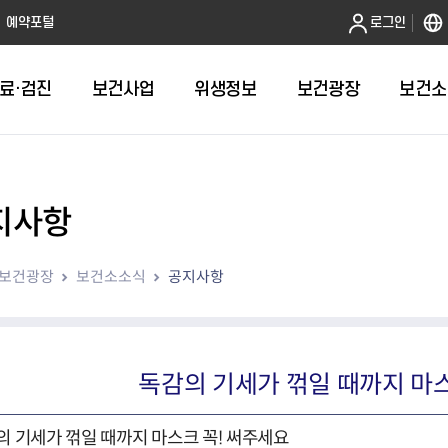
본문 바로가기
예약포털
로그인
료·검진
보건사업
위생정보
보건광장
보건소
지사항
인터넷발급
취약계층건강검진
금연
음식점 원산지관리
휴일근무 약국 및 의원 안내
어린이 국
건강도시
영업허가(신
주방공개 
다학제팀 방문건
보
인터넷열람
외국인 결핵검진 확인서
절주
농수산물 원산지관리
병의원
예방접종 편
걸으면 좋아
시설기준
노포맛집 
보건광장
보건소소식
공지사항
항
자가검진
신체활동·비만예방사업
농수산물가공품 원산지 관리
약국
HPV 국가
영업자준수
모범음식점
웰니스(welln
평가
알기
청년 1인가구 무료 건강검진
영양개선
의약품도매상
어르신 폐
위생교육안
위생등급제 
수리변경
육
대사증후군관리
의료기기 판매업소
기타예방접
모바일 헬스케어사업
한약방
독감의 기세가 꺾일 때까지 마스
심뇌혈관질환예방관리
의료기기 수리업소
지역사회건강조사
산후조리원
아토피질환 예방관리사업
의 기세가 꺾일 때까지 마스크 꼭! 써주세요