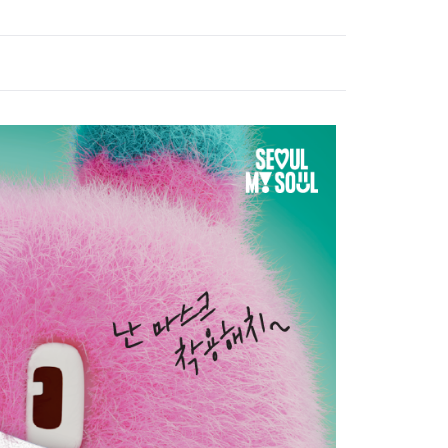
고위험 임산부 의료비지원사업
미숙아 및 선천성 이상아 의료
비 지원
영유아 발달장애 정밀진단비
지원사업
청소년 산모 임신·출산 의료비
지원
저소득층 기저귀·조제분유 지
원사업
선천성 대사이상 검사비 지원
선천성 대사이상 환아관리
선천성 난청검사 및 보청기 지
원
35세 이상 임산부 의료비 지원
임신 사전건강관리 지원사업
정·난관 복원 시술비 지원사업
영구 불임 예상 난자·정자 냉동
지원사업
미숙아 RSV 예방접종비 지원