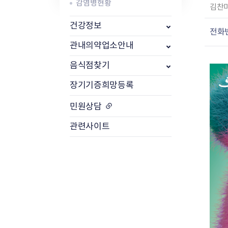
감염병현황
작
김찬
성
식품위생
건강정보
방사능 검사 개
자
전화
공중위생
방사능 검사 결
:
관내의약업소안내
축산물
방사능 검사 청
음식점찾기
장기기증희망등록
민원상담
관련사이트