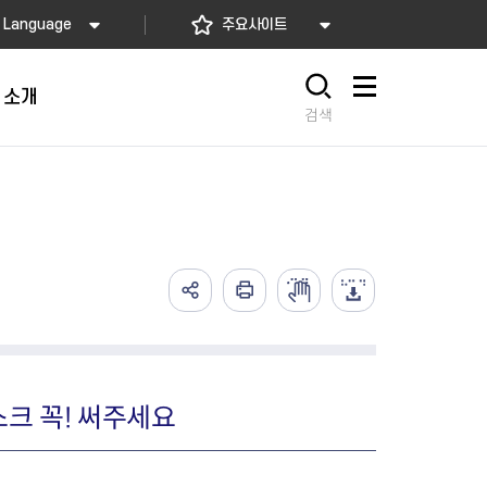
Language
주요사이트
 소개
사이트맵
검색
가예방접종
고)
배달음식점
의약업소 자율점검
아가사랑센터
의 서비스
요! 동대문길
소개
2026년 상반기 축산물 위생업
임산부 등록관리
예방접종
사항
 소개
소 자율점검
산모·신생아 건강관리 지원
식품
렴구균 국가예방접종
내
지정 음식점 현황
2026년 상반기 공중위생업소
산모∙신생아 본인부담금 지원
종
자율점검
서울형 산후조리경비 지원사업
2026년 소독업소 자율점검
영유아 건강검진 사업
크 꼭! 써주세요
의료기관 결핵검진 등 이행 점
서울아기 건강 첫걸음사업
검
난임부부 시술비 지원
한의약 난임치료 지원사업