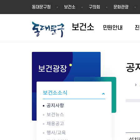
보
동대문구청
보건소
구의회
문화관광
건
소
보건소
민원안내
진
공
보건광장
1차진료(내과)
방문건강관리
영업허가(신고)
공지사항
의료기관
결핵검사
건강장수센터
영업신고
건강동영상
한방진료
어르신 동백 프로젝트
지위승계변경
보건뉴스
약업소/마약류
성병검사
건강장수센터 
시설기준
해외여행건강정
홈
구강진료
지역사회중심재활사업(장애인
시설기준
채용공고
안경업소
골밀도검사
강관리서비스
영업자 준수사
감염병 정보
보건소소식
물리치료
재활)
영업자준수사항
행사/교육
치과기공소
임상병리검사
어르신 건강관리 
공중위생서비스
응급의료정보 
AI IoT기반 어르신 건강관리사
식품진흥기금
감염병현황
의료기기판매/
ess) 프로그램
위생교육안내
심폐소생술 교
공지사항
업
식중독 예방
보건뉴스
위생교육안내
채용공고
식품 회수·판매중지
행사/교육