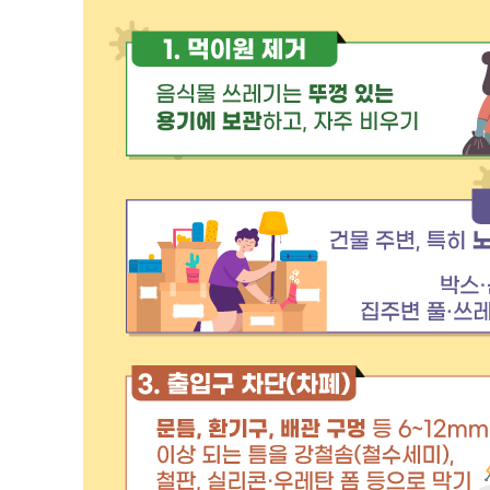
터
결핵환자 의
암환자의료
HIV/AIDS
담 바우처
희귀질환자 
서울형 입원
암환자 가발
소아·청소년
자 지원