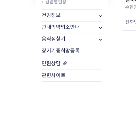
설치
감염병현황
작
손현
성
식품위생
건강정보
방사능 검사 개
자
전화
공중위생
방사능 검사 결
관내의약업소안내
:
축산물
방사능 검사 청
음식점찾기
장기기증희망등록
민원상담
관련사이트