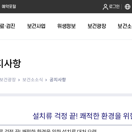
본문 바로가기
예약포털
로그인
료·검진
보건사업
위생정보
보건광장
보건소
지사항
인터넷발급
취약계층건강검진
금연
음식점 원산지관리
휴일근무 약국 및 의원 안내
어린이 국
건강도시
영업허가(신
주방공개 
다학제팀 방문건
보
인터넷열람
외국인 결핵검진 확인서
절주
농수산물 원산지관리
병의원
예방접종 편
걸으면 좋아
시설기준
노포맛집 
보건광장
보건소소식
공지사항
항
자가검진
신체활동·비만예방사업
농수산물가공품 원산지 관리
약국
HPV 국가
영업자준수
모범음식점
웰니스(welln
평가
알기
청년 1인가구 무료 건강검진
영양개선
의약품도매상
어르신 폐
위생교육안
위생등급제 
수리변경
육
대사증후군관리
의료기기 판매업소
기타예방접
모바일 헬스케어사업
한약방
심뇌혈관질환예방관리
의료기기 수리업소
설치류 걱정 끝! 쾌적한 환경을 위
지역사회건강조사
산후조리원
아토피질환 예방관리사업