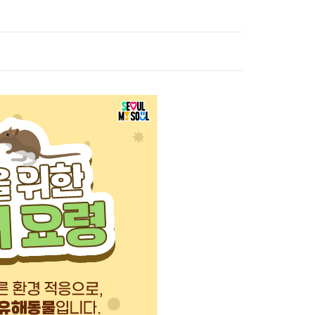
고위험 임산부 의료비지원사업
미숙아 및 선천성 이상아 의료
비 지원
영유아 발달장애 정밀진단비
지원사업
청소년 산모 임신·출산 의료비
지원
저소득층 기저귀·조제분유 지
원사업
선천성 대사이상 검사비 지원
선천성 대사이상 환아관리
선천성 난청검사 및 보청기 지
원
35세 이상 임산부 의료비 지원
임신 사전건강관리 지원사업
정·난관 복원 시술비 지원사업
영구 불임 예상 난자·정자 냉동
지원사업
미숙아 RSV 예방접종비 지원