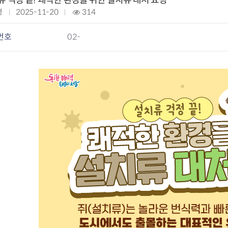
류 걱정 끝! 쾌적한 환경을 위한 설치류 대처 요령
경
작
2025-11-20
조
314
성
회
요
일
:
번호
02-
과
:
구제