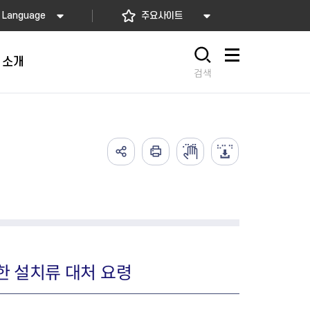
Language
주요사이트
 소개
사이트맵
검색
가예방접종
고)
배달음식점
의약업소 자율점검
아가사랑센터
의 서비스
요! 동대문길
소개
2026년 상반기 축산물 위생업
임산부 등록관리
예방접종
사항
 소개
소 자율점검
산모·신생아 건강관리 지원
식품
렴구균 국가예방접종
내
지정 음식점 현황
2026년 상반기 공중위생업소
산모∙신생아 본인부담금 지원
종
자율점검
서울형 산후조리경비 지원사업
2026년 소독업소 자율점검
영유아 건강검진 사업
의료기관 결핵검진 등 이행 점
서울아기 건강 첫걸음사업
한 설치류 대처 요령
검
난임부부 시술비 지원
한의약 난임치료 지원사업