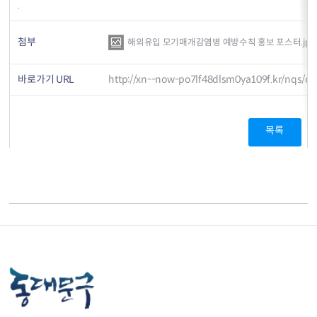
.
첨부
해외유입 모기매개감염병 예방수칙 홍보 포스터.jpg
바로가기 URL
http://xn--now-po7lf48dlsm0ya109f.kr/nqs/o
목록