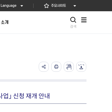
Language
주요사이트
 소개
사이트맵
검색
가예방접종
고)
배달음식점
의약업소 자율점검
아가사랑센터
의 서비스
요! 동대문길
소개
2026년 상반기 축산물 위생업
임산부 등록관리
예방접종
사항
 소개
소 자율점검
산모·신생아 건강관리 지원
식품
렴구균 국가예방접종
내
지정 음식점 현황
2026년 상반기 공중위생업소
산모∙신생아 본인부담금 지원
종
자율점검
서울형 산후조리경비 지원사업
2026년 소독업소 자율점검
영유아 건강검진 사업
사업」 신청 재개 안내
의료기관 결핵검진 등 이행 점
서울아기 건강 첫걸음사업
검
난임부부 시술비 지원
한의약 난임치료 지원사업