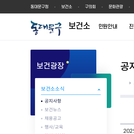
보
동대문구청
보건소
구의회
문화관광
건
소
보건소
민원안내
진
공
보건광장
1차진료(내과)
방문건강관리
영업허가(신고)
공지사항
의료기관
결핵검사
건강장수센터
영업신고
건강동영상
한방진료
어르신 동백 프로젝트
지위승계변경
보건뉴스
약업소/마약류
성병검사
건강장수센터 
시설기준
해외여행건강정
홈
구강진료
지역사회중심재활사업(장애인
시설기준
채용공고
안경업소
골밀도검사
강관리서비스
영업자 준수사
감염병 정보
보건소소식
물리치료
재활)
영업자준수사항
행사/교육
치과기공소
임상병리검사
어르신 건강관리 
공중위생서비스
응급의료정보 
AI IoT기반 어르신 건강관리사
식품진흥기금
감염병현황
의료기기판매/
ess) 프로그램
위생교육안내
심폐소생술 교
공지사항
업
식중독 예방
보건뉴스
위생교육안내
채용공고
식품 회수·판매중지
행사/교육
20