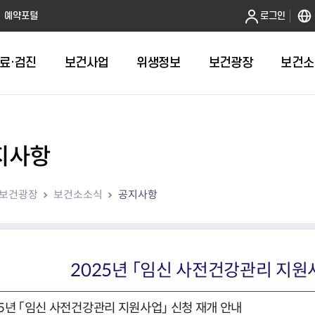
본문 바로가기
예약포털
로그인
료·검진
보건사업
위생정보
보건광장
보건소
지사항
인터넷발급
취약계층건강검진
금연
음식점 원산지관리
휴일근무 약국 및 의원 안내
어린이 국
건강도시
영업허가(신
주방공개 
다학제팀 방문건
보
인터넷열람
외국인 결핵검진 확인서
절주
농수산물 원산지관리
병의원
예방접종 편
걸으면 좋아
시설기준
노포맛집 
보건광장
보건소소식
공지사항
항
자가검진
신체활동·비만예방사업
농수산물가공품 원산지 관리
약국
HPV 국가
영업자준수
모범음식점
웰니스(welln
평가
알기
청년 1인가구 무료 건강검진
영양개선
의약품도매상
어르신 폐
위생교육안
위생등급제 
수리변경
육
대사증후군관리
의료기기 판매업소
기타예방접
모바일 헬스케어사업
한약방
2025년 「임신 사전건강관리 지원
심뇌혈관질환예방관리
의료기기 수리업소
지역사회건강조사
산후조리원
아토피질환 예방관리사업
25년 「임신 사전건강관리 지원사업」 신청 재개 안내