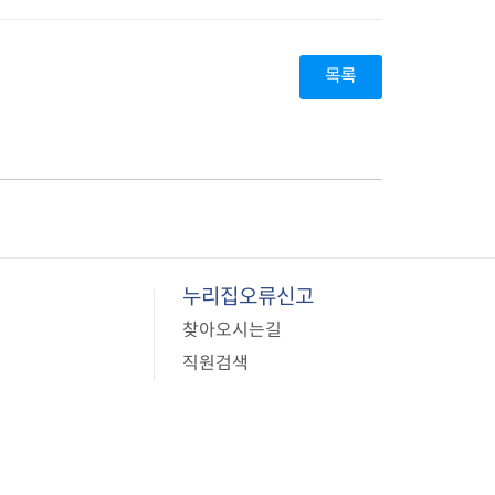
사업
목록
료비 지원
비지원
 환자 의료비 지원
의료비 지원
 생활비 지원
 구입비 지원
 제1형 당뇨병 환
누리집오류신고
찾아오시는길
직원검색