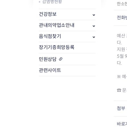
감염병현황
작
한소
성
식품위생
건강정보
방사능 검사 개
자
전화
공중위생
방사능 검사 결
:
관내의약업소안내
축산물
방사능 검사 청
예산
음식점찾기
다.
장기기증희망등록
지원 
5월 
민원상담
다.
관련사이트
※ 예
☎ 문
첨부
바로가