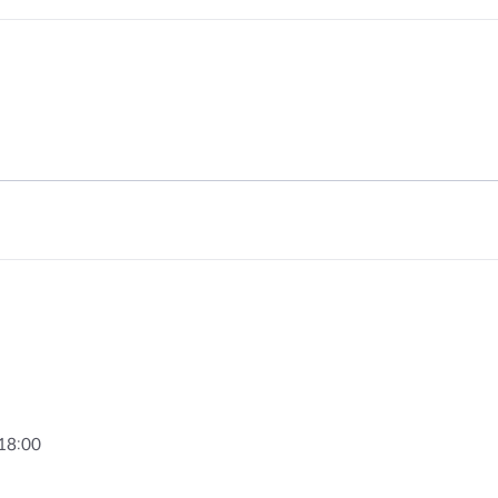
터
결핵환자 의
암환자의료
HIV/AIDS
담 바우처
희귀질환자 
서울형 입원
암환자 가발
소아·청소년
자 지원
18:00