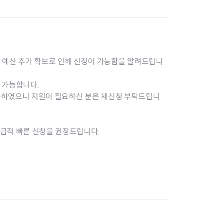
고위험 임산부 의료비지원사업
미숙아 및 선천성 이상아 의료
비 지원
영유아 발달장애 정밀진단비
지원사업
청소년 산모 임신·출산 의료비
 예산 추가 확보로 인해 신청이 가능함을 알려드립니
지원
저소득층 기저귀·조제분유 지
 가능합니다.
원사업
불가능하였으니 지원이 필요하신 분은 재신청 부탁드립니
선천성 대사이상 검사비 지원
선천성 대사이상 환아관리
선천성 난청검사 및 보청기 지
가급적 빠른 신청을 권장드립니다.
원
35세 이상 임산부 의료비 지원
임신 사전건강관리 지원사업
정·난관 복원 시술비 지원사업
영구 불임 예상 난자·정자 냉동
지원사업
미숙아 RSV 예방접종비 지원