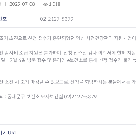
현
작
2025-07-08
조
1,018
성
회
요
일
:
번호
02-2127-5379
과
:
구제
 조기 소진으로 신청 접수가 중단되었던 임신 사전건강관리 지원사업이
전 검사비 소급 지원은 불가하며, 신청 접수된 검사 의뢰서에 한해 지원
9일 ~ 7월 6일 방문 접수 및 온라인 e보건소를 통해 신청 접수가 
산 소진 시 조기 마감될 수 있으므로, 신청을 희망하시는 분들께서는 
의 : 동대문구 보건소 모자보건실 02)2127-5379
기 URL