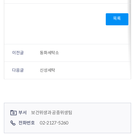
목록
이전글
동화세탁소
다음글
신성세탁
컨텐츠 정보
컨텐츠 담당자 정보
부서
보건위생과 공중위생팀
전화번호
02-2127-5260