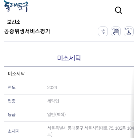
본문 바로가기
검색
보건소
공중위생서비스평가
미소세탁
미소세탁
연도
2024
업종
세탁업
등급
일반(백색)
서울특별시 동대문구 서울시립대로 75, 102동 10
소재지
트)