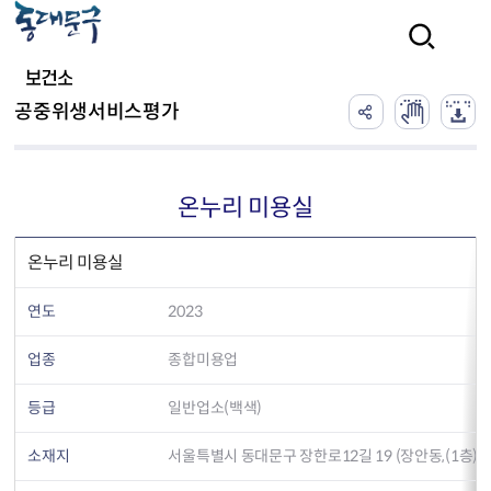
본문 바로가기
검색
보건소
공중위생서비스평가
온누리 미용실
온누리 미용실
연도
2023
업종
종합미용업
등급
일반업소(백색)
소재지
서울특별시 동대문구 장한로12길 19 (장안동,(1층))