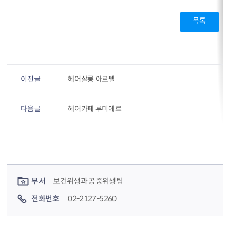
목록
이전글
헤어살롱 아르펠
다음글
헤어카페 루미에르
컨텐츠 정보
컨텐츠 담당자 정보
부서
보건위생과 공중위생팀
전화번호
02-2127-5260