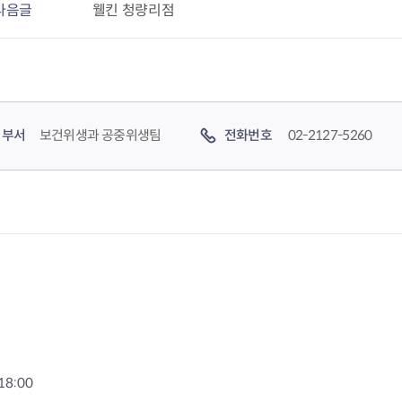
다음글
웰킨 청량리점
터
결핵환자 의
암환자의료
부서
보건위생과 공중위생팀
전화번호
02-2127-5260
HIV/AIDS
담 바우처
희귀질환자 
서울형 입원
암환자 가발
소아·청소년
자 지원
18:00