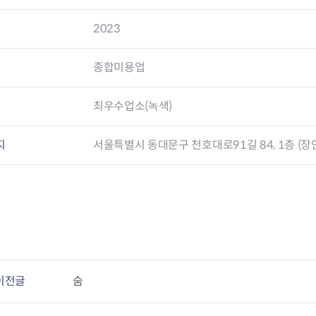
2023
요
과
종합미용업
구제
최우수업소(녹색)
지
서울특별시 동대문구 천호대로91길 84, 1층 (장
이전글
숨