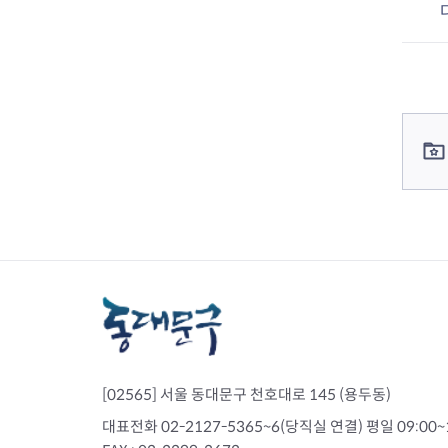
정신건강복지센
컨텐츠 정보
컨텐츠 담당자 정보
치매안심센터
자살예방사업
정신건강 심리상
의료기관 감염병 신고
감염병관리
[02565] 서울 동대문구 천호대로 145 (용두동)
대표전화 02-2127-5365~6(당직실 연결) 평일 09:00~