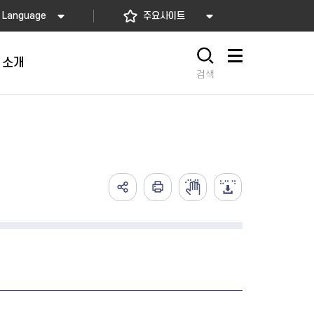
Language
주요사이트
 소개
사이트맵
검색
가예방접종
고)
배달음식점
의약업소 자율점검
아가사랑센터
의 서비스
요! 동대문길
소개
2026년 상반기 축산물 위생업
임산부 등록관리
예방접종
사항
 소개
소 자율점검
산모·신생아 건강관리 지원
식품
렴구균 국가예방접종
내
지정 음식점 현황
2026년 상반기 공중위생업소
산모∙신생아 본인부담금 지원
종
자율점검
서울형 산후조리경비 지원사업
2026년 소독업소 자율점검
영유아 건강검진 사업
의료기관 결핵검진 등 이행 점
서울아기 건강 첫걸음사업
검
난임부부 시술비 지원
한의약 난임치료 지원사업