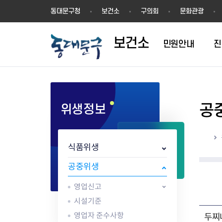
보
동대문구청
보건소
구의회
문화관광
건
소
보건소
민원안내
진
공
위생정보
1차진료(내과)
방문건강관리
영업허가(신고)
공지사항
의료기관
결핵검사
건강장수센터
영업신고
건강동영상
한방진료
어르신 동백 프로젝트
지위승계변경
보건뉴스
약업소/마약류
성병검사
건강장수센터 
시설기준
해외여행건강정
홈
구강진료
지역사회중심재활사업(장애인
시설기준
채용공고
안경업소
골밀도검사
강관리서비스
영업자 준수사
감염병 정보
식품위생
물리치료
재활)
영업자준수사항
행사/교육
치과기공소
임상병리검사
어르신 건강관리 
공중위생서비스
응급의료정보 
AI IoT기반 어르신 건강관리사
식품진흥기금
감염병현황
의료기기판매/
ess) 프로그램
위생교육안내
심폐소생술 교
공중위생
업
식중독 예방
영업신고
위생교육안내
식품 회수·판매중지
시설기준
영업자 준수사항
두찌