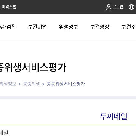
본문 바로가기
예약포털
로그인
료·검진
보건사업
위생정보
보건광장
보건소
중위생서비스평가
인터넷발급
취약계층건강검진
금연
음식점 원산지관리
휴일근무 약국 및 의원 안내
어린이 국
건강도시
영업허가(신
주방공개 
다학제팀 방문건
보
인터넷열람
외국인 결핵검진 확인서
절주
농수산물 원산지관리
병의원
예방접종 편
걸으면 좋아
시설기준
노포맛집 
위생정보
공중위생
공중위생서비스평가
항
자가검진
신체활동·비만예방사업
농수산물가공품 원산지 관리
약국
HPV 국가
영업자준수
모범음식점
웰니스(welln
평가
알기
청년 1인가구 무료 건강검진
영양개선
의약품도매상
어르신 폐
위생교육안
위생등급제 
수리변경
육
대사증후군관리
의료기기 판매업소
기타예방접
모바일 헬스케어사업
한약방
두찌네일
심뇌혈관질환예방관리
의료기기 수리업소
지역사회건강조사
산후조리원
아토피질환 예방관리사업
네일