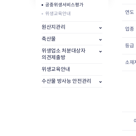
공중위생서비스평가
연도
위생교육안내
식품위생
방사능 검사 개
공중위생
방사능 검사 결
원산지관리
업종
축산물
방사능 검사 청
축산물
등급
위생업소 처분대상자
의견제출방
소재
위생교육안내
수산물 방사능 안전관리