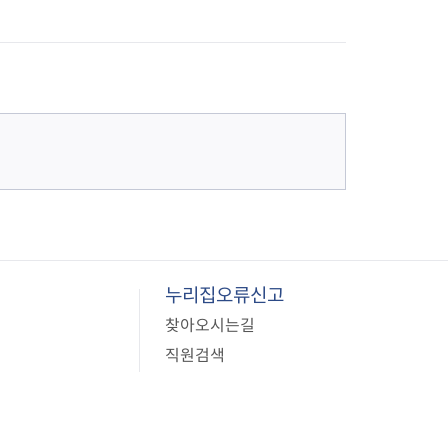
사업
료비 지원
비지원
 환자 의료비 지원
의료비 지원
 생활비 지원
 구입비 지원
 제1형 당뇨병 환
누리집오류신고
찾아오시는길
직원검색