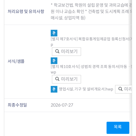
* 학교보건법, 학원의 설립 운영 및 과외교습에 관
처리요령 및 유의사항
원 이나 교습소 확인 * 건축법 및 도시계획 조례 의
매시설, 상업지역 등)
[별지 제7호서식] 복합유통게임제공업 등록신청서(게임
p
미리보기
서식/샘플
[별지 제10호서식] 성범죄 경력 조회 동의서(아동ㆍ청
wp
미리보기
미리
영업시설, 기구 및 설비개요서.hwp
최종수정일
2026-07-27
목록