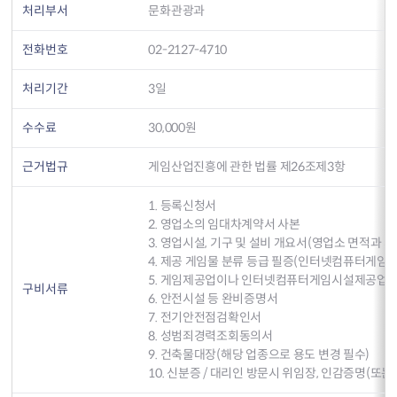
처리부서
문화관광과
전화번호
02-2127-4710
처리기간
3일
수수료
30,000원
근거법규
게임산업진흥에 관한 법률 제26조제3항
1. 등록신청서
2. 영업소의 임대차계약서 사본
3. 영업시설, 기구 및 설비 개요서(영업소 면적과 
4. 제공 게임물 분류 등급 필증(인터넷컴퓨터게임
5. 게임제공업이나 인터넷컴퓨터게임시설제공업 
구비서류
6. 안전시설 등 완비증명서
7. 전기안전점검확인서
8. 성범죄경력조회동의서
9. 건축물대장(해당 업종으로 용도 변경 필수)
10. 신분증 / 대리인 방문시 위임장, 인감증명(