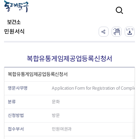
본문 바로가기
검색
보건소
민원서식
복합유통게임제공업등록신청서
복합유통게임제공업등록신청서
영문사무명
Application Form for Registration of Comple
분류
문화
신청방법
방문
접수부서
민원여권과