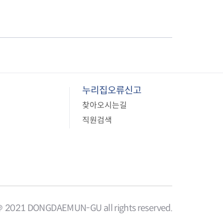
음
페
1
이
0
지
페
이
누리집오류신고
지
찾아오시는길
직원검색
＠ 2021 DONGDAEMUN-GU all rights reserved.