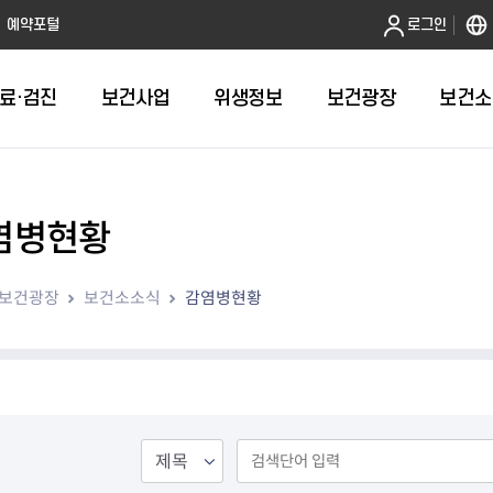
본문 바로가기
예약포털
로그인
료·검진
보건사업
위생정보
보건광장
보건소
염병현황
인터넷발급
취약계층건강검진
금연
음식점 원산지관리
휴일근무 약국 및 의원 안내
어린이 국
건강도시
영업허가(신
주방공개 
다학제팀 방문건
보
인터넷열람
외국인 결핵검진 확인서
절주
농수산물 원산지관리
병의원
예방접종 편
걸으면 좋아
시설기준
노포맛집 
보건광장
보건소소식
감염병현황
항
자가검진
신체활동·비만예방사업
농수산물가공품 원산지 관리
약국
HPV 국가
영업자준수
모범음식점
웰니스(welln
평가
알기
청년 1인가구 무료 건강검진
영양개선
의약품도매상
어르신 폐
위생교육안
위생등급제 
수리변경
육
대사증후군관리
의료기기 판매업소
기타예방접
모바일 헬스케어사업
한약방
심뇌혈관질환예방관리
의료기기 수리업소
지역사회건강조사
산후조리원
아토피질환 예방관리사업