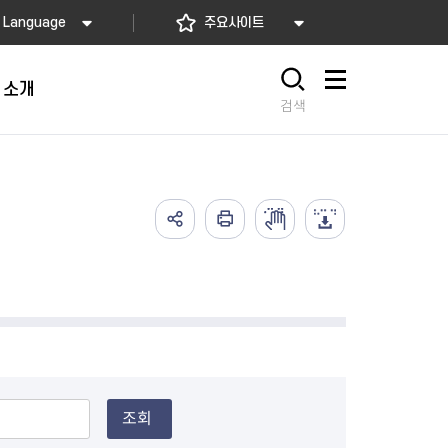
Language
주요사이트
 소개
사이트맵
검색
가예방접종
고)
배달음식점
의약업소 자율점검
아가사랑센터
의 서비스
요! 동대문길
소개
2026년 상반기 축산물 위생업
임산부 등록관리
예방접종
사항
 소개
소 자율점검
산모·신생아 건강관리 지원
식품
렴구균 국가예방접종
내
지정 음식점 현황
2026년 상반기 공중위생업소
산모∙신생아 본인부담금 지원
종
자율점검
서울형 산후조리경비 지원사업
2026년 소독업소 자율점검
영유아 건강검진 사업
의료기관 결핵검진 등 이행 점
서울아기 건강 첫걸음사업
검
난임부부 시술비 지원
조회
한의약 난임치료 지원사업