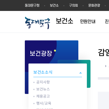
보
동대문구청
보건소
구의회
문화관광
건
소
보건소
민원안내
진
감
보건광장
1차진료(내과)
방문건강관리
영업허가(신고)
공지사항
의료기관
결핵검사
건강장수센터
영업신고
건강동영상
한방진료
어르신 동백 프로젝트
지위승계변경
보건뉴스
약업소/마약류
성병검사
건강장수센터 
시설기준
해외여행건강정
홈
구강진료
지역사회중심재활사업(장애인
시설기준
채용공고
안경업소
골밀도검사
강관리서비스
영업자 준수사
감염병 정보
보건소소식
물리치료
재활)
영업자준수사항
행사/교육
치과기공소
임상병리검사
어르신 건강관리 
공중위생서비스
응급의료정보 
AI IoT기반 어르신 건강관리사
식품진흥기금
감염병현황
의료기기판매/
ess) 프로그램
위생교육안내
심폐소생술 교
공지사항
업
식중독 예방
보건뉴스
위생교육안내
채용공고
식품 회수·판매중지
행사/교육