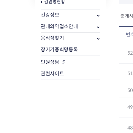
감염병현황
식품위생
건강정보
방사능 검사 개
총 게시
공중위생
방사능 검사 결
관내의약업소안내
축산물
방사능 검사 청
번
음식점찾기
장기기증희망등록
5
민원상담
5
관련사이트
5
4
4