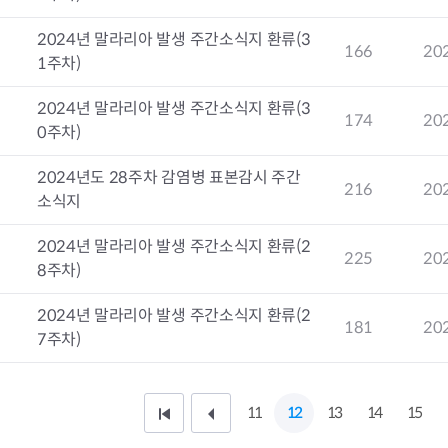
2024년 말라리아 발생 주간소식지 환류(3
7
166
20
1주차)
터
결핵환자 의
2024년 말라리아 발생 주간소식지 환류(3
6
174
20
암환자의료
0주차)
HIV/AIDS
2024년도 28주차 감염병 표본감시 주간
담 바우처
희귀질환자 
5
216
20
소식지
서울형 입원
암환자 가발
2024년 말라리아 발생 주간소식지 환류(2
소아·청소년
4
225
20
8주차)
자 지원
2024년 말라리아 발생 주간소식지 환류(2
3
181
20
7주차)
11
12
13
14
15
처
이