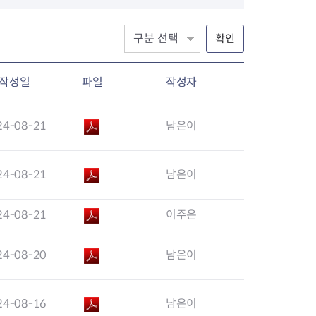
고위험 임산부 의료비지원사업
미숙아 및 선천성 이상아 의료
비 지원
확인
영유아 발달장애 정밀진단비
지원사업
작성일
파일
작성자
청소년 산모 임신·출산 의료비
지원
저소득층 기저귀·조제분유 지
24-08-21
남은이
원사업
선천성 대사이상 검사비 지원
선천성 대사이상 환아관리
24-08-21
남은이
선천성 난청검사 및 보청기 지
원
24-08-21
이주은
35세 이상 임산부 의료비 지원
임신 사전건강관리 지원사업
24-08-20
남은이
정·난관 복원 시술비 지원사업
영구 불임 예상 난자·정자 냉동
지원사업
24-08-16
남은이
미숙아 RSV 예방접종비 지원