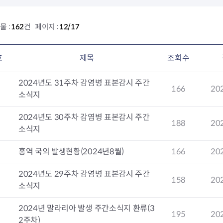
요
물 :
162
건 페이지 :
12/17
과
구제
호
제목
조회수
2024년도 31주차 감염병 표본감시 주간
2
166
20
소식지
2024년도 30주차 감염병 표본감시 주간
1
188
20
소식지
0
홍역 국외 발생현황(2024년8월)
166
20
2024년도 29주차 감염병 표본감시 주간
9
158
20
소식지
2024년 말라리아 발생 주간소식지 환류(3
8
195
20
2주차)