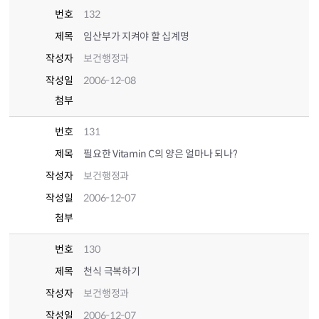
번호
132
제목
임산부가 지켜야 할 십계명
작성자
보건행정과
작성일
2006-12-08
첨부
번호
131
제목
필요한 Vitamin C의 양은 얼마나 되나?
작성자
보건행정과
작성일
2006-12-07
첨부
번호
130
제목
천식 극복하기
작성자
보건행정과
작성일
2006-12-07