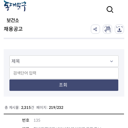
본문 바로가기
검색
보건소
채용공고
조회
총 게시물 :
2,315
건 페이지 :
219/232
번호
135