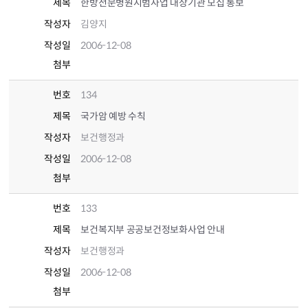
제목
한방전문병원시범사업 대상기관 모집 통보
작성자
김양지
작성일
2006-12-08
첨부
번호
134
제목
국가암 예방 수칙
작성자
보건행정과
작성일
2006-12-08
첨부
번호
133
제목
보건복지부 공공보건정보화사업 안내
작성자
보건행정과
작성일
2006-12-08
첨부