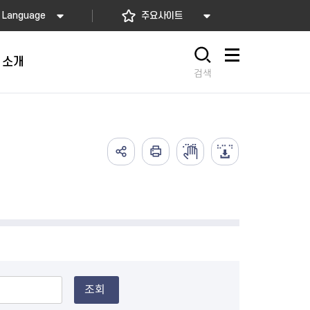
Language
주요사이트
 소개
사이트맵
검색
가예방접종
고)
배달음식점
의약업소 자율점검
아가사랑센터
의 서비스
요! 동대문길
소개
2026년 상반기 축산물 위생업
임산부 등록관리
예방접종
사항
 소개
소 자율점검
산모·신생아 건강관리 지원
식품
렴구균 국가예방접종
내
지정 음식점 현황
2026년 상반기 공중위생업소
산모∙신생아 본인부담금 지원
종
자율점검
서울형 산후조리경비 지원사업
2026년 소독업소 자율점검
영유아 건강검진 사업
의료기관 결핵검진 등 이행 점
서울아기 건강 첫걸음사업
검
난임부부 시술비 지원
조회
한의약 난임치료 지원사업