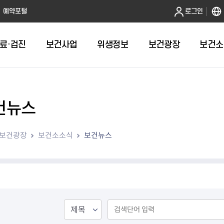
본문 바로가기
예약포털
로그인
료·검진
보건사업
위생정보
보건광장
보건소
건뉴스
인터넷발급
취약계층건강검진
금연
음식점 원산지관리
휴일근무 약국 및 의원 안내
어린이 국
건강도시
영업허가(신
주방공개 
다학제팀 방문건
보
인터넷열람
외국인 결핵검진 확인서
절주
농수산물 원산지관리
병의원
예방접종 편
걸으면 좋아
시설기준
노포맛집 
보건광장
보건소소식
보건뉴스
항
자가검진
신체활동·비만예방사업
농수산물가공품 원산지 관리
약국
HPV 국가
영업자준수
모범음식점
웰니스(welln
평가
알기
청년 1인가구 무료 건강검진
영양개선
의약품도매상
어르신 폐
위생교육안
위생등급제 
수리변경
육
대사증후군관리
의료기기 판매업소
기타예방접
모바일 헬스케어사업
한약방
심뇌혈관질환예방관리
의료기기 수리업소
지역사회건강조사
산후조리원
아토피질환 예방관리사업