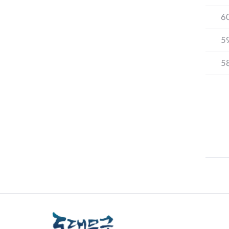
6
5
정신건강복지센
5
치매안심센터
자살예방사업
정신건강 심리상
의료기관 감염병 신고
감염병관리