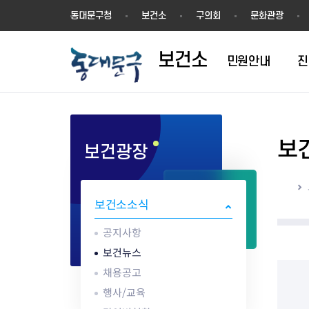
보
동대문구청
보건소
구의회
문화관광
건
소
보건소
민원안내
진
보
보건광장
1차진료(내과)
방문건강관리
영업허가(신고)
공지사항
의료기관
결핵검사
건강장수센터
영업신고
건강동영상
한방진료
어르신 동백 프로젝트
지위승계변경
보건뉴스
약업소/마약류
성병검사
건강장수센터 
시설기준
해외여행건강정
홈
구강진료
지역사회중심재활사업(장애인
시설기준
채용공고
안경업소
골밀도검사
강관리서비스
영업자 준수사
감염병 정보
보건소소식
물리치료
재활)
영업자준수사항
행사/교육
치과기공소
임상병리검사
어르신 건강관리 
공중위생서비스
응급의료정보 
AI IoT기반 어르신 건강관리사
식품진흥기금
감염병현황
의료기기판매/
ess) 프로그램
위생교육안내
심폐소생술 교
공지사항
업
식중독 예방
보건뉴스
위생교육안내
채용공고
식품 회수·판매중지
행사/교육