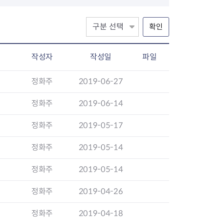
고위험 임산부 의료비지원사업
미숙아 및 선천성 이상아 의료
비 지원
확인
영유아 발달장애 정밀진단비
지원사업
작성자
작성일
파일
청소년 산모 임신·출산 의료비
지원
정화주
2019-06-27
저소득층 기저귀·조제분유 지
원사업
정화주
2019-06-14
선천성 대사이상 검사비 지원
선천성 대사이상 환아관리
정화주
2019-05-17
선천성 난청검사 및 보청기 지
원
정화주
2019-05-14
35세 이상 임산부 의료비 지원
임신 사전건강관리 지원사업
정화주
2019-05-14
정·난관 복원 시술비 지원사업
영구 불임 예상 난자·정자 냉동
정화주
2019-04-26
지원사업
정화주
2019-04-18
미숙아 RSV 예방접종비 지원