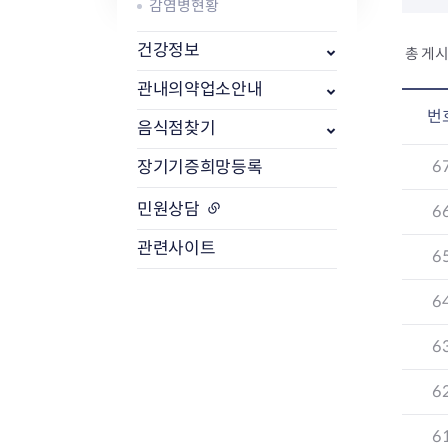
감염병현황
식품위생
건강정보
방사능 검사 개
총 게시
공중위생
방사능 검사 결
관내의약업소안내
축산물
방사능 검사 청
번
음식점찾기
6
장기기증희망등록
민원상담
6
관련사이트
6
6
6
6
6