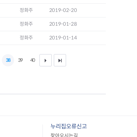
사업
정화주
2019-02-20
정화주
2019-01-28
료비 지원
정화주
2019-01-14
비지원
 환자 의료비 지원
의료비 지원
38
39
40
다
끝
 생활비 지원
 구입비 지원
음
페
 제1형 당뇨병 환
1
이
0
지
페
이
누리집오류신고
지
찾아오시는길