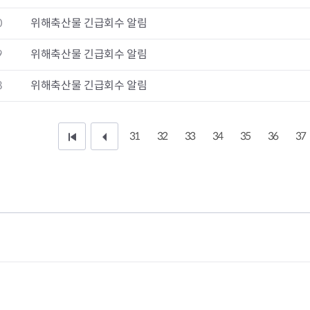
0
위해축산물 긴급회수 알림
9
위해축산물 긴급회수 알림
터
결핵환자 의
8
위해축산물 긴급회수 알림
암환자의료
HIV/AIDS
담 바우처
희귀질환자 
31
32
33
34
35
36
37
처
이
서울형 입원
암환자 가발
음
전
소아·청소년
자 지원
페
1
이
0
지
페
이
지