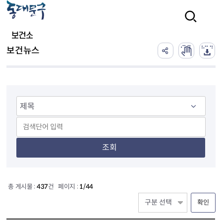
본문 바로가기
검색
보건소
보건뉴스
조회
총 게시물 :
437
건 페이지 :
1/44
확인