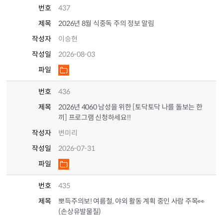
번호
437
제목
2026년 8월 식중독 주의 정보 알림
작성자
이승현
작성일
2026-08-03
파일
번호
436
제목
2026년 4060 남성을 위한 [토닥토닥 나를 돌보는 한
끼] 프로그램 신청하세요!!
작성자
변미리
작성일
2026-07-31
파일
번호
435
제목
뽀득주의보! 여름철, 야외 활동 계획 중인 사람 주목👀
(손상유발물질)