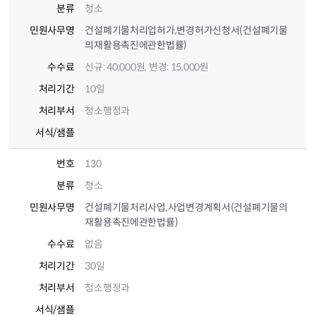
분류
청소
민원사무명
건설폐기물처리업허가,변경허가신청서(건설폐기물
의재활용촉진에관한법률)
수수료
신규: 40,000원, 변경: 15,000원
처리기간
10일
처리부서
청소행정과
서식/샘플
번호
130
분류
청소
민원사무명
건설폐기물처리사업,사업변경계획서(건설폐기물의
재활용촉진에관한법률)
수수료
없음
처리기간
30일
처리부서
청소행정과
서식/샘플