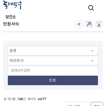
본문 바로가기
검색
보건소
민원서식
조회
총 게시물 :
768
건 페이지 :
64/77