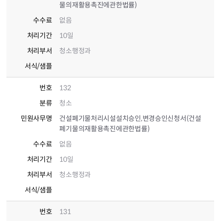
물의재활용촉진에관한법률)
수수료
없음
처리기간
10일
처리부서
청소행정과
서식/샘플
번호
132
분류
청소
민원사무명
건설폐기물처리시설설치승인,변경승인신청서(건설
폐기물의재활용촉진에관한법률)
수수료
없음
처리기간
10일
처리부서
청소행정과
서식/샘플
번호
131