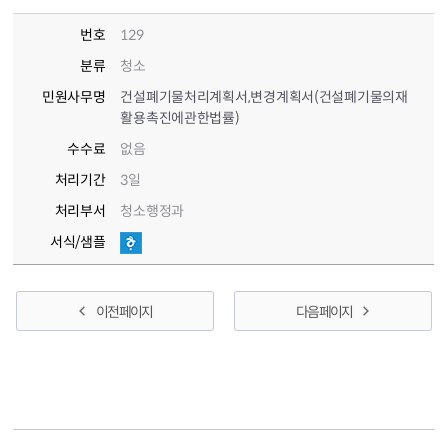
번호
129
분류
청소
민원사무명
건설폐기물처리계획서,변경계획서(건설폐기물의재
활용촉진에관한법률)
수수료
없음
처리기간
3일
처리부서
청소행정과
서식/샘플
이전 페이지
다음 페이지