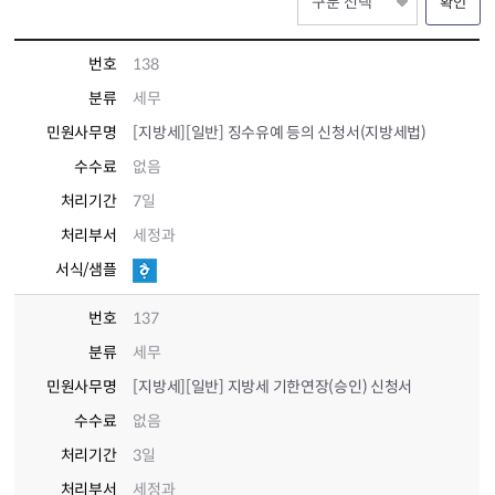
확인
번호
138
분류
세무
민원사무명
[지방세][일반] 징수유예 등의 신청서(지방세법)
수수료
없음
처리기간
7일
처리부서
세정과
서식/샘플
번호
137
분류
세무
민원사무명
[지방세][일반] 지방세 기한연장(승인) 신청서
수수료
없음
처리기간
3일
처리부서
세정과