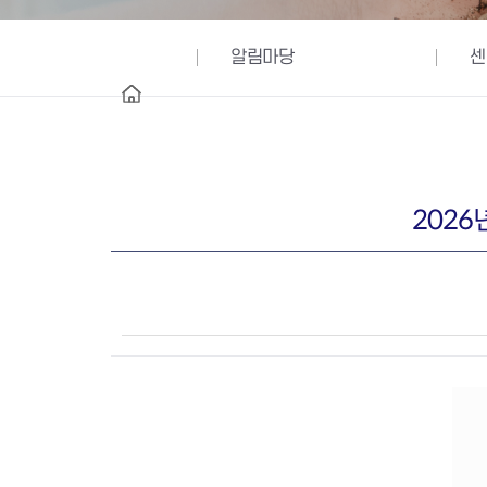
알림마당
센
홈
2026