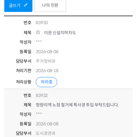
나의 민원
글쓰기
번호
83933
제목
이문 신설지하차도
작성자
***
등록일
2026-08-08
담당부서
주거정비과
처리기한
2026-08-18
처리상황
처리중
번호
83932
제목
청량리역 노점 철거에 특사경 투입 부탁드립니다.
작성자
***
등록일
2026-08-08
담당부서
도시경관과