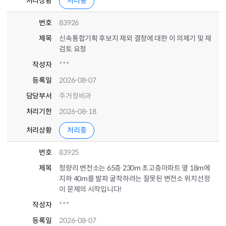
처리상황
처리중
번호
83926
제목
신속통합기획 후보지 제외 결정에 대한 이 의제기 및 재
검토 요청
작성자
***
등록일
2026-08-07
담당부서
주거정비과
처리기한
2026-08-18
처리상황
처리중
번호
83925
제목
청량리 변전소는 65층 230m 초고층아파트 옆 18m에
지하 40m를 발파 굴착하려는 잘못된 변전소 위치선정
이 문제의 시작입니다!
작성자
***
등록일
2026-08-07