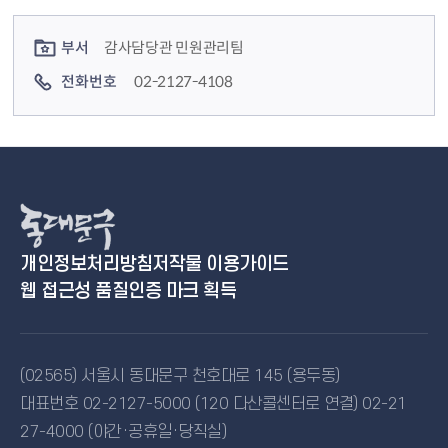
컨텐츠 정보
컨텐츠 담당자 정보
부서
감사담당관 민원관리팀
전화번호
02-2127-4108
개인정보처리방침
저작물 이용가이드
웹 접근성 품질인증 마크 획득
(02565) 서울시 동대문구 천호대로 145 (용두동)
대표번호 02-2127-5000 (120 다산콜센터로 연결) 02-21
27-4000 (야간·공휴일·당직실)