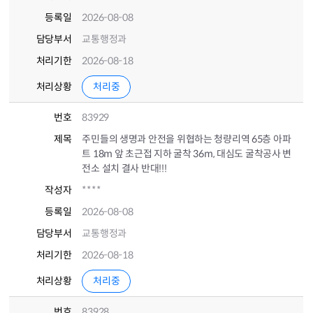
등록일
2026-08-08
담당부서
교통행정과
처리기한
2026-08-18
처리상황
처리중
번호
83929
제목
주민들의 생명과 안전을 위협하는 청량리역 65층 아파
트 18m 앞 초근접 지하 굴착 36m, 대심도 굴착공사 변
전소 설치 결사 반대!!!
작성자
****
등록일
2026-08-08
담당부서
교통행정과
처리기한
2026-08-18
처리상황
처리중
번호
83928