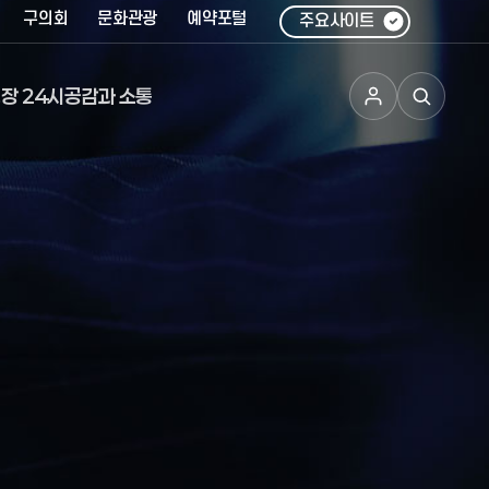
구의회
문화관광
예약포털
주요사이트
장 24시
공감과 소통