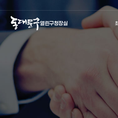
열린구청장실
열린구청장실
주메뉴