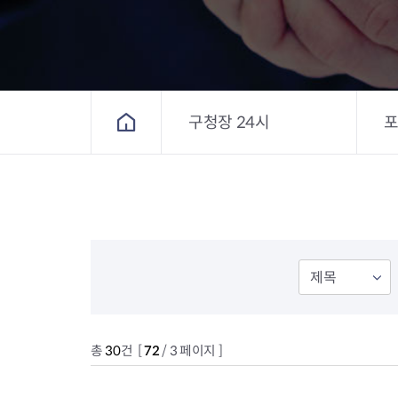
구청장 24시
홈
총
30
건 [
72
/ 3 페이지 ]