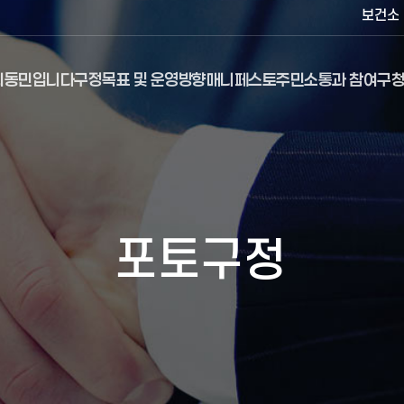
보건소
최동민입니다
구정목표 및 운영방향
매니페스토
주민소통과 참여
구청
포토구정