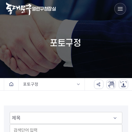
열린구청장실
포토구정
포토구정