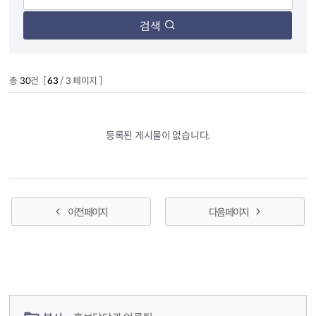
검색
총
30
건 [
63
/ 3 페이지 ]
등록된 게시물이 없습니다.
이전 페이지
다음 페이지
컨텐츠 정보
컨텐츠 담당자 정보