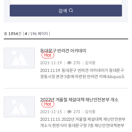
검색
총
1,954
건 [
4
/ 196 페이지 ]
동대문구 반려견 아카데미
2021-11-19
270
김석중
2021.11.19. 동대문구 반려견 아카데미가 동대문구
경동시장 본관 5층에 마련된 반려견 카페 &lsquo;도
그 어스 플래닛&rsquo;에서 유덕열동대문구청장이
참석한 가운데 진행되었습니다....
2022년 겨울철 제설대책 재난안전본부 개소
2021-11-15
273
김석중
2021.11.15. 2022년 겨울철 제설대책 재난안전본부
개소식 현판식이 동대문구청 7층 재난안전대책본부
에서 진행되었습니다....