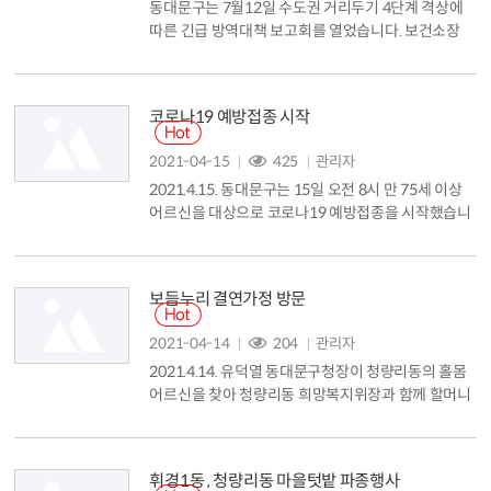
동대문구는 7월12일 수도권 거리두기 4단계 격상에
따른 긴급 방역대책 보고회를 열었습니다. 보건소장
등 4급 이상 간부와 해당 부서장 등이 참석한 가운데
엄중한 분위기 속에서 진행된 보고회에서는 수도권 거
리두기가 2단계에서 4단계로 격상됨에 따라 부서별
코로나19 예방접종 시작
방역대책 추진상황 및 향후계획이 논의됐습니다. 유덕
열동대문구청장은 ▲대주민 홍보활동 강화 ▲통일성
2021-04-15
425
관리자
있는 업무처리 ▲효율적인 인력 차출 및 해당 인력 지
2021.4.15. 동대문구는 15일 오전 8시 만 75세 이상
원&middot;배분 시 공평성과 탄력성...
어르신을 대상으로 코로나19 예방접종을 시작했습니
다. 원활한 접종을 위해 동대문구체육관(답십리로 21
0-3)에 &lsquo;동대문구 코로나19 예방접종센터&rs
quo;를 설치했습니다. &lsquo;동대문구 코로나19 예
보듬누리 결연가정 방문
방접종센터&rsquo;는 15일(목)부터 사전예약제로만
운영되며 평일(월~금) 운영시간은 오전 8~오후 5이며
2021-04-14
204
관리자
토요일은 오전 8~오후 1시 오전만 운영됩니다. 접종
2021.4.14. 유덕열 동대문구청장이 청량리동의 홀몸
대상자가 만...
어르신을 찾아 청량리동 희망복지위장과 함께 할머니
의 생신을 축하하고 결연물품을 전달하였습니다....
휘경1동 , 청량리동 마을텃밭 파종행사