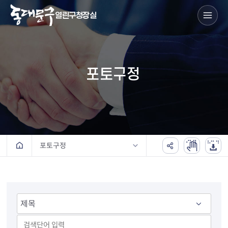
열린구청장실
포토구정
포토구정