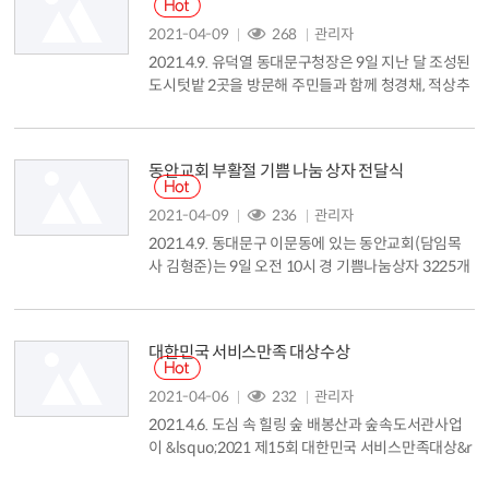
2021-04-09
268
관리자
2021.4.9. 유덕열 동대문구청장은 9일 지난 달 조성된
도시텃밭 2곳을 방문해 주민들과 함께 청경채, 적상추
등을 심으며 주민 참여를 독려했습니다. 도시텃밭은
흉물로 방치된 빈집을 헐어 주민에게 필요한 맞춤형
공간을 조성하는 빈집활용 사업 일환이며 지난해 1호
동안교회 부활절 기쁨 나눔 상자 전달식
텃밭(답십리동)에 이어 올 3월 휘경동과 청량리동에
2,3호 텃밭이 조성됐습니다. 서울시로부터 빈집 철거
2021-04-09
236
관리자
비와 텃밭조성 공사비를 지원받아 약 한 달 간 휘경동
2021.4.9. 동대문구 이문동에 있는 동안교회(담임목
335-22번지(2호)...
사 김형준)는 9일 오전 10시 경 기쁨나눔상자 3225개
(개당 3만 원 상당, 총 9600여 만 원)를 동대문구(구청
장 유덕열)에 기탁했습니다. 코로나19로 인해 전달식
없이 오전 중 동대문구로 기쁨나눔상자가 배부됐습니
대한민국 서비스만족 대상수상
다. 12일부터는 소외계층과 결연을 맺은 동대문구 직
원이 기쁨나눔상자를 결연 대상자에게 전달할 예정입
2021-04-06
232
관리자
니다. 동안교회는 지역 내 소외계층을 위해 부활절 기
2021.4.6. 도심 속 힐링 숲 배봉산과 숲속도서관사업
쁨 나눔 행사를 15년째 이어오...
이 &lsquo;2021 제15회 대한민국 서비스만족대상&r
squo;에서 관광&middot;문화서비스 부문 대상을 수