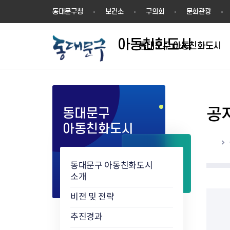
아
동대문구청
보건소
구의회
문화관광
동
친
아동친화도시
화
동대문구 아동친화도시
도
시
공
동대문구
아동친화도시
홈
동대문구 아동친화도시
소개
비전 및 전략
추진경과