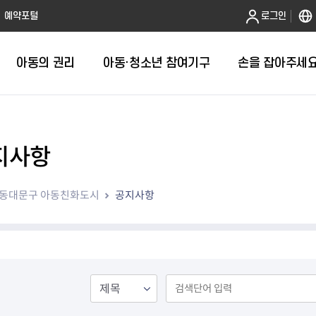
본문 바로가기
예약포털
로그인
아동의 권리
아동·청소년 참여기구
손을 잡아주세요
의견을 들어주세요
지사항
2025
아동친화도
2024
청소년참여
동대문구 아동친화도시
공지사항
2023
아동청소년
2022
2021
2020
2019