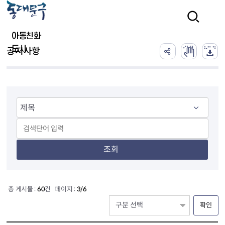
본문 바로가기
검색
아동친화
도시
공지사항
조회
총 게시물 :
60
건 페이지 :
3/6
확인